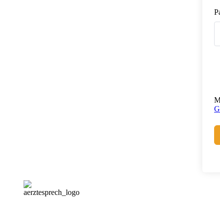
P
M
G