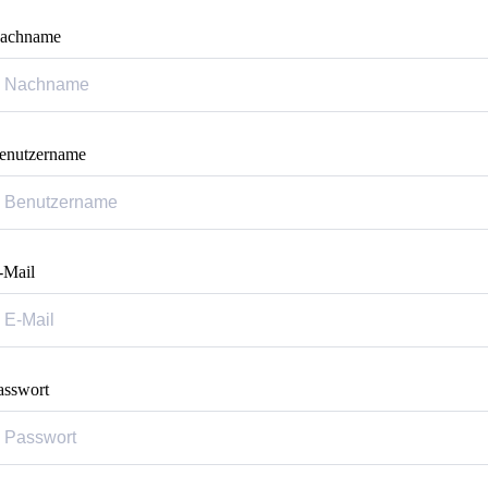
achname
enutzername
-Mail
asswort