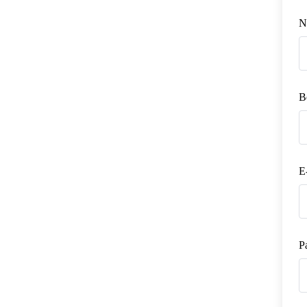
N
B
E
P