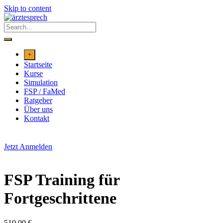
Skip to content
+
Startseite
Kurse
Simulation
FSP / FaMed
Ratgeber
Über uns
Kontakt
Jetzt Anmelden
FSP Training für
Fortgeschrittene
510,00
€