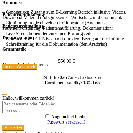
Anamnese
– 6-monatigen Zugang zum E-Learning Bereich inklusive Videos,
Patientenaufklärung
Download Material und Quizzen zu Wortschatz und Grammatik
– Einführung in die einzelnen Prüfungsteile (Anamnese,
Patientenvorstellung
Patientenvorstellung, Patientenaufklärung, Dokumentation)
– Live Simulationen der einzelnen Prüfungsteile
Dokumentation
– Grammatik auf C1 Niveau mit direktem Bezug auf die Prüfung
– Schreibtraining für die Dokumentation (den Arztbrief)
Grammatik
550,00
€
Maximale Teilnehmer: 5
In den Warenkorb
29. Juli 2026 Zuletzt aktualisiert
Enrollment validity: 180 days
Hallo, willkommen zurück!
Angemeldet bleiben
Passwort vergessen?
Anmelden